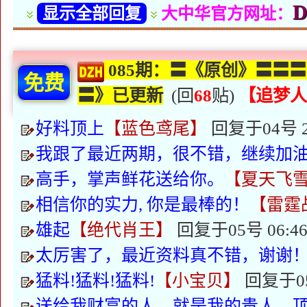
D
显示全部回复
大中华官方网址：
085期：〓《原创》〓〓
免费
〓》已更新
(
回
68
贴
)
【追梦人
好料顶上
【
蓝色鸢尾
】
回复于
04号 2
我跟了最近两期，很不错，继续加
高手，掌声鲜花送给你。
【
夏天飞
相信你的实力, 你是最棒的！
【
雷霆
雄起
【
绝代肖王
】
回复于
05号 06:4
太厉害了，最近资料真不错，谢谢
猛料!猛料!猛料!
【
小宝贝
】
回复于
0
送给我财富的人，就是我的贵人，