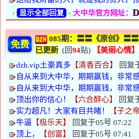
D
显示全部回复
大中华官方网址：
085期：〓〓《原创》〓
免费
已更新
(
回
94
贴
)
【美丽心情】
dzh.vip土豪真多
【
清香百合
】
回复
自从来到大中华，期期赢钱，非常
自从来到大中华，期期赢钱，非常
顶出你的信心！
【
六合醉心
】
回复
实力超凡！大家有目共睹！
【
子之
牛逼
【
极乐天
】
回复于
05号 07:22
顶上，
【
创富
】
回复于
05号 07:41