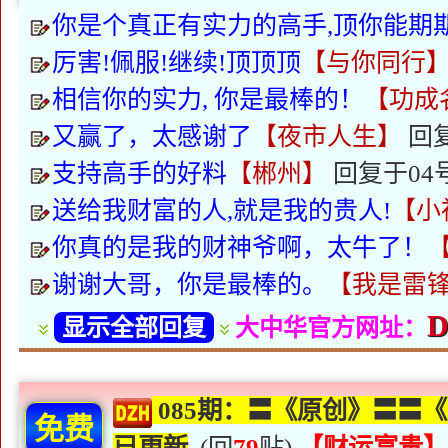
你是个真正有实力的高手,顶你能期期
厉害!佩服!继续!顶顶顶
【
与你同行
相信你的实力, 你是最棒的！
【
功成
又赢了，太感谢了
【
夜市人生
】
回
支持高手的好料
【
郴州
】
回复于
04号
送给我财富的人,就是我的贵人!
【
小
你真的是我的财神爷啊，太牛了！
谢谢大哥，你是最棒的。
【
我是雷
D
显示全部回复
大中华官方网址：
085期：〓《原创》〓〓
免费
已更新
(
回
79
贴
)
【财运富贵】