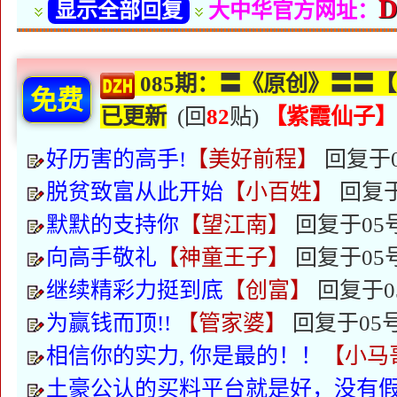
D
显示全部回复
大中华官方网址：
085期：〓《原创》〓〓
免费
已更新
(
回
82
贴
)
【紫霞仙子】
好历害的高手!
【
美好前程
】
回复于
脱贫致富从此开始
【
小百姓
】
回复
默默的支持你
【
望江南
】
回复于
05号
向高手敬礼
【
神童王子
】
回复于
05号
继续精彩力挺到底
【
创富
】
回复于
0
为赢钱而顶!!
【
管家婆
】
回复于
05号
相信你的实力, 你是最的！！
【
小马
土豪公认的买料平台就是好，没有