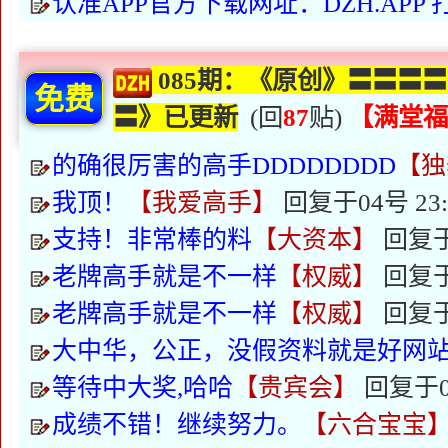
认准APP官方下载网址：DZH.APP
085期：《原创》〓〓〓
免费
〓》已更新
(
回
87
贴
)
【满堂福
的确很厉害的高手DDDDDDDD
【
独
我顶！
【
我爱高手
】
回复于
04号 23
支持！非常棒的料
【
大资本
】
回复
老牌高手就是不一样
【
权威
】
回复
老牌高手就是不一样
【
权威
】
回复
大中华，公正，没假资料就是好网
等待中大奖,哈哈
【
贵宾会
】
回复于
成绩不错！继续努力。
【
六合宝宝