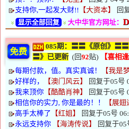
支持你,一起发大财!!
【
大资本
】
回
D
显示全部回复
大中华官方网址：
085期：〓〓《原创》〓
免费
〓》已更新
(
回
92
贴
)
【喜相逢
每期付款，值。真实真诚！
【
我是
好样的，
【
澳门风云
】
回复于
05号 0
我来顶你
【
酷酷肖神
】
回复于
05号 0
相信你的实力, 你是最的！！
【
展翅
高手太棒了
【
红姐
】
回复于
05号 06
永远支持你
【
海涛传说
】
回复于
05