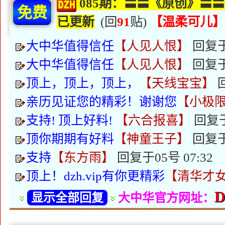
085期：〓〓《原创》〓
免费
已更新
(
回
91
贴
)
【温柔可儿】
大中华值得信任
【
人见人恨
】
回复
大中华值得信任
【
人见人恨
】
回复
顶上，顶上，顶上，
【
天线宝宝
】
亲历见证您的精彩！谢谢您
【
小极
支持! 顶上好料!
【
六合报喜
】
回复
顶你期期有好料
【
神童王子
】
回复
支持
【
东方雨
】
回复于
05号 07:32
顶上！dzh.vip有你更精彩
【
清华才
D
显示全部回复
大中华官方网址：