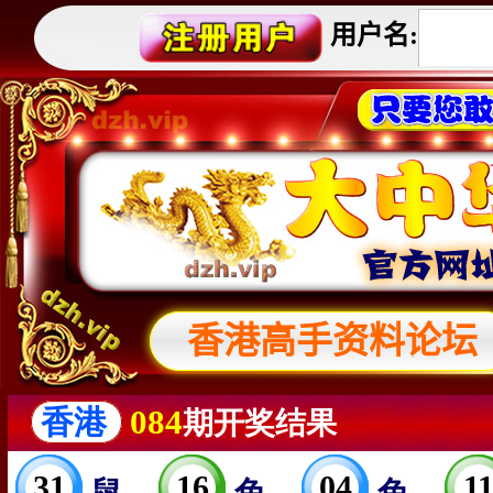
用户名:
用户名:
香港高手资料论坛