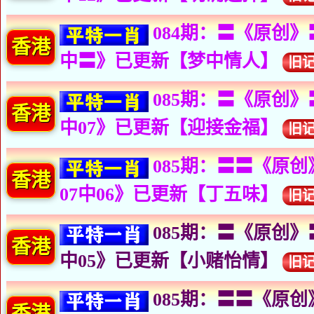
084期：〓《原创
香港
中〓》已更新【梦中情人】
旧
085期：〓《原创
香港
中07》已更新【迎接金福】
旧
085期：〓〓《原
香港
07中06》已更新【丁五味】
旧
085期：〓《原创
香港
中05》已更新【小赌怡情】
旧
085期：〓〓《原
香港