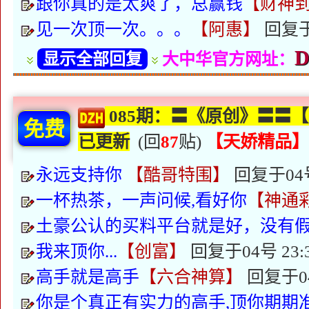
跟你真的是太爽了，总赢钱
【
财神
见一次顶一次。。。
【
阿惠
】
回复
D
显示全部回复
大中华官方网址：
085期：〓《原创》〓〓
免费
已更新
(
回
87
贴
)
【天娇精品】
永远支持你
【
酷哥特围
】
回复于
04
一杯热茶，一声问候,看好你
【
神通
土豪公认的买料平台就是好，没有
我来顶你...
【
创富
】
回复于
04号 23:
高手就是高手
【
六合神算
】
回复于
0
你是个真正有实力的高手,顶你期期准