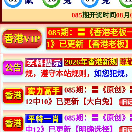
085期：〓《香港老
香港VIP
1》已更新【香港老板
尊
2026年香港新规
公告
规，遵守本站规则，
如您犯规
085期：〓《原创
香港
12中10》已更新【大白兔】
旧
085期：〓《原创
香港
中12》已更新【明确选择】
旧