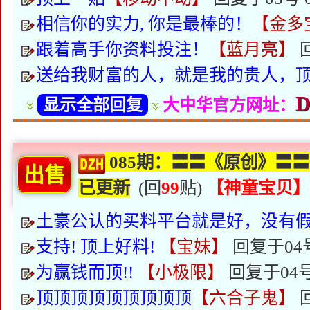
相信你的实力, 你是最棒的！
【
金多
跟着高手你资料投注！
【
蓝月亮
】
送给我财富的人，就是我的贵人，
D
显示全部回复
大中华官方网址：
085期：〓〓《原创》〓
出售
已更新
(
回
99
贴
)
【神童宝贝】
土豪公认的买料平台就是好，没有
支持! 顶上好料!
【
宝妹
】
回复于
04
为赢钱而顶!!
【
小极限
】
回复于
04号
顶顶顶顶顶顶顶顶顶
【
六合子鬼
】