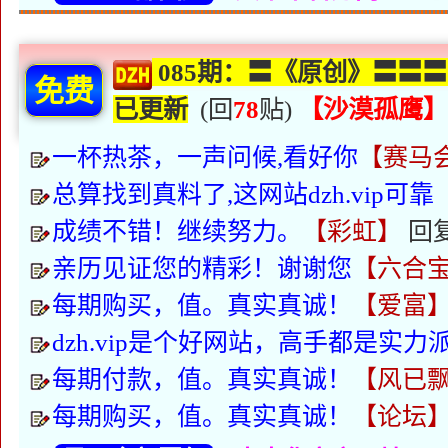
085期：〓《原创》〓〓
免费
已更新
(
回
78
贴
)
【沙漠孤鹰】
一杯热茶，一声问候,看好你
【
赛马
总算找到真料了,这网站dzh.vip可靠
成绩不错！继续努力。
【
彩虹
】
回
亲历见证您的精彩！谢谢您
【
六合
每期购买，值。真实真诚！
【
爱富
dzh.vip是个好网站，高手都是实力
每期付款，值。真实真诚！
【
风已
每期购买，值。真实真诚！
【
论坛