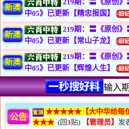
219期：〓《原创
新澳
中05》已更新【精忠报国】
旧
219期：〓《原创
新澳
中05》已更新【常山子龙】
旧
219期：〓《原创
新澳
中05》已更新【辉煌人生】
旧
★★★★★【大中华给每位
公告
★★★
(
回
3
贴
)
【管理员】
发表