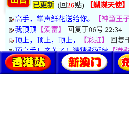
已更新
(
回
26
贴
)
【蝴蝶天使】
高手，掌声鲜花送给你。
【
神童王
我顶顶
【
爱富
】
回复于
06号 22:34
顶上，顶上，顶上，
【
彩虹
】
回复
顶高手！辛苦了！请精彩延续
【
港
每期购买，值。真实真诚！
【
富人
朋友你真的厉害，跟你一起发财
【
顶你期期有好料
【
金狐
】
回复于
06号
相信你的实力, 你是最棒的！
【
大红
D
显示全部回复
大中华官方网址：