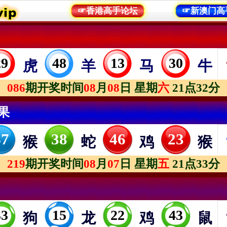
☞香港高手论坛
刷新
☞新澳门高